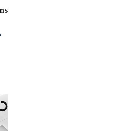
ns
e
ă