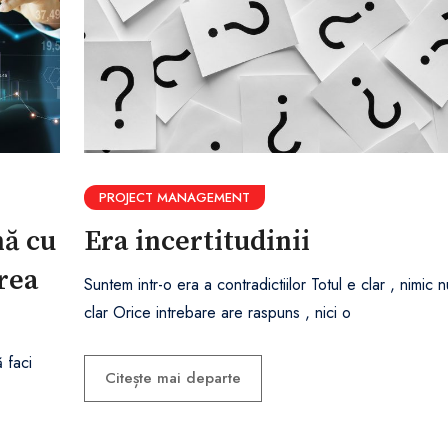
PROJECT MANAGEMENT
nă cu
Era incertitudinii
rea
Suntem intr-o era a contradictiilor Totul e clar , nimic 
clar Orice intrebare are raspuns , nici o
 faci
Citește mai departe