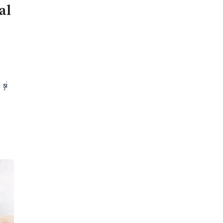
al
 și