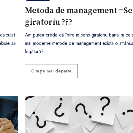
Metoda de management =Se
giratoriu ???
calculat
Am putea crede că între in sens giratoriu banal si cel
rebuie să
mai moderne metode de management există o strâns
legătură?
Citește mai departe