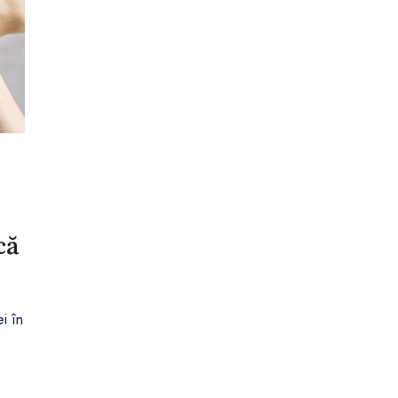
că
i în
.