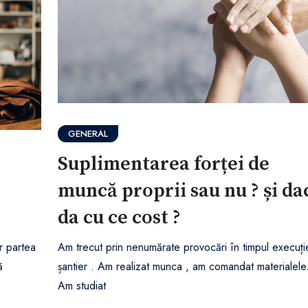
GENERAL
Suplimentarea forței de
muncă proprii sau nu ? și da
da cu ce cost ?
r partea
Am trecut prin nenumărate provocări în timpul execuție
ă
șantier . Am realizat munca , am comandat materialele
Am studiat