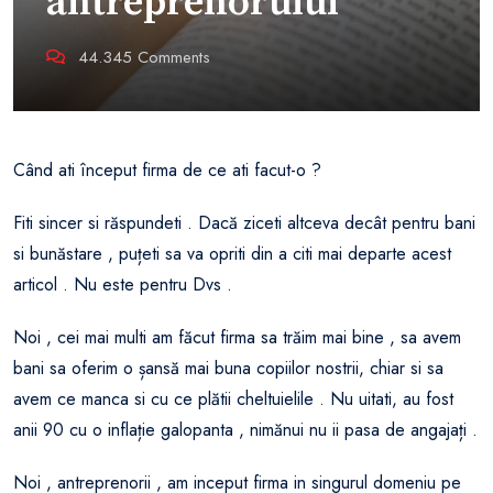
antreprenorului
44.345
Comments
Când ati început firma de ce ati facut-o ?
Fiti sincer si răspundeti . Dacă ziceti altceva decât pentru bani
si bunăstare , puțeti sa va opriti din a citi mai departe acest
articol . Nu este pentru Dvs .
Noi , cei mai multi am făcut firma sa trăim mai bine , sa avem
bani sa oferim o șansă mai buna copiilor nostrii, chiar si sa
avem ce manca si cu ce plătii cheltuielile . Nu uitati, au fost
anii 90 cu o inflație galopanta , nimănui nu ii pasa de angajați .
Noi , antreprenorii , am inceput firma in singurul domeniu pe