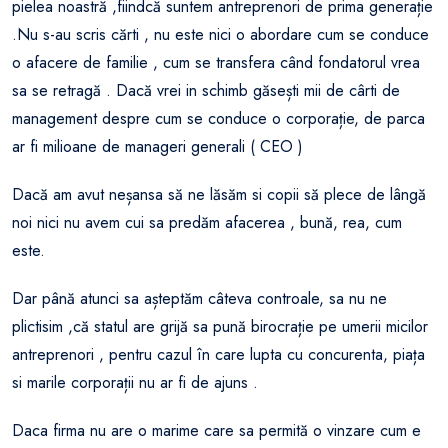
pielea noastră ,fiindcă suntem antreprenori de prima generație
.Nu s-au scris cărti , nu este nici o abordare cum se conduce
o afacere de familie , cum se transfera când fondatorul vrea
sa se retragă . Dacă vrei in schimb găsești mii de cârti de
management despre cum se conduce o corporație, de parca
ar fi milioane de manageri generali ( CEO )
Dacă am avut neșansa să ne lăsăm si copii să plece de lângă
noi nici nu avem cui sa predăm afacerea , bună, rea, cum
este.
Dar până atunci sa așteptăm câteva controale, sa nu ne
plictisim ,că statul are grijă sa pună birocrație pe umerii micilor
antreprenori , pentru cazul în care lupta cu concurenta, piața
si marile corporații nu ar fi de ajuns .
Daca firma nu are o marime care sa permită o vinzare cum e