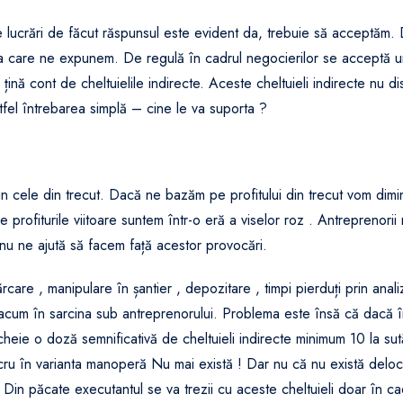
e lucrări de făcut răspunsul este evident da, trebuie să acceptăm.
le la care ne expunem. De regulă în cadrul negocierilor se acceptă 
țină cont de cheltuielile indirecte. Aceste cheltuieli indirecte nu di
tfel întrebarea simplă – cine le va suporta ?
din cele din trecut. Dacă ne bazăm pe profitului din trecut vom dim
e profiturile viitoare suntem într-o eră a viselor roz . Antreprenorii
i nu ne ajută să facem față acestor provocări.
rcare , manipulare în șantier , depozitare , timpi pierduți prin anali
acum în sarcina sub antreprenorului. Problema este însă că dacă 
a cheie o doză semnificativă de cheltuieli indirecte minimum 10 la sut
lucru în varianta manoperă Nu mai există ! Dar nu că nu există deloc 
 Din păcate executantul se va trezii cu aceste cheltuieli doar în ca