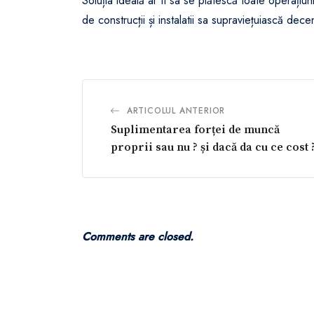
Soluția ideală ar fi sa se plătescă toate operațiun
de construcții și instalatii sa supraviețuiască decen
ARTICOLUL ANTERIOR
Suplimentarea forței de muncă
proprii sau nu ? și dacă da cu ce cost 
Comments are closed.