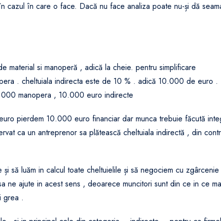
ta în cazul în care o face. Dacă nu face analiza poate nu-și dă seam
material si manoperă , adică la cheie. pentru simplificare
era . cheltuiala indirecta este de 10 % . adică 10.000 de euro .
45.000 manopera , 10.000 euro indirecte
ro pierdem 10.000 euro financiar dar munca trebuie făcută inte
at ca un antreprenor sa plătească cheltuiala indirectă , din contr
i să luăm in calcul toate cheltuielile și să negociem cu zgârcenie 
a ne ajute in acest sens , deoarece muncitori sunt din ce in ce ma
i grea .