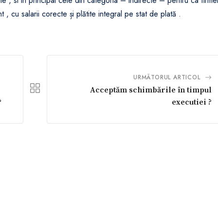
ile , si in principal cele din categoria – indirecte – pentru ca firme
t , cu salarii corecte și plătite integral pe stat de plată .
URMĂTORUL ARTICOL
Acceptăm schimbările în timpul
?
executiei ?