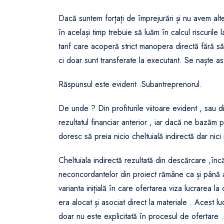
Dacă suntem forțați de împrejurări și nu avem alt
în același timp trebuie să luăm în calcul riscuri
tarif care acoperă strict manopera directă fără să 
ci doar sunt transferate la executant. Se naște as
Răspunsul este evident .Subantreprenorul.
De unde ? Din profiturile viitoare evident , sau 
rezultatul financiar anterior , iar dacă ne bazăm p
doresc să preia nicio cheltuială indirectă dar nic
Cheltuiala indirectă rezultată din descărcare ,încă
neconcordantelor din proiect rămâne ca și până 
varianta inițială în care ofertarea viza lucrarea l
era alocat și asociat direct la materiale . Acest 
doar nu este explicitată în procesul de ofertare .