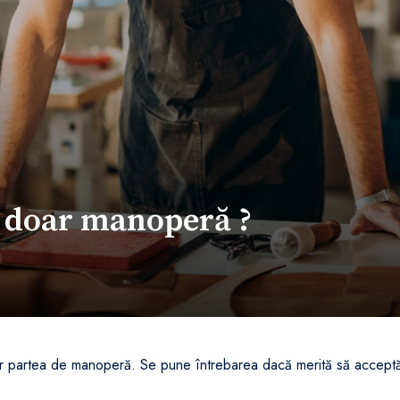
i doar manoperă ?
oar partea de manoperă. Se pune întrebarea dacă merită să accept