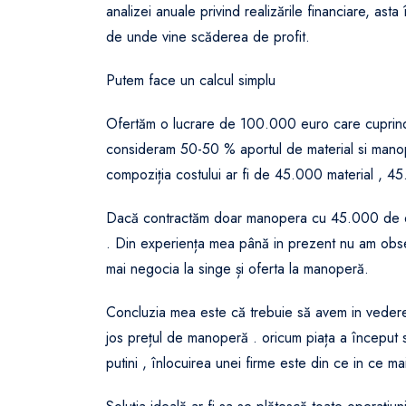
analizei anuale privind realizările financiare, as
de unde vine scăderea de profit.
Putem face un calcul simplu
Ofertăm o lucrare de 100.000 euro care cuprinde 
consideram 50-50 % aportul de material si manop
compoziția costului ar fi de 45.000 material , 
Dacă contractăm doar manopera cu 45.000 de eu
. Din experiența mea până in prezent nu am observ
mai negocia la singe și oferta la manoperă.
Concluzia mea este că trebuie să avem in vedere ș
jos prețul de manoperă . oricum piața a început s
putini , înlocuirea unei firme este din ce in ce ma