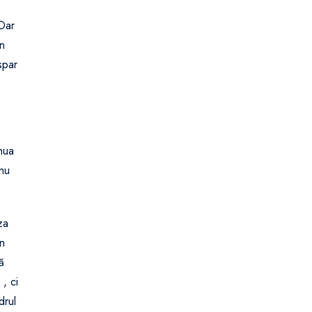
 Dar
un
spar
inua
 nu
za
în
ă
, ci
drul